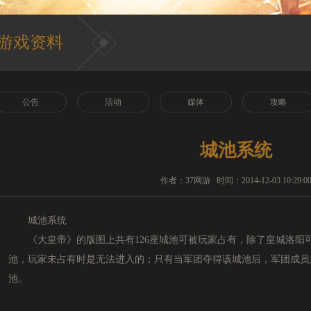
游戏资料
公告
活动
媒体
攻略
城池系统
作者：37网游 时间：2014-12-03 10:29:0
城池系统
《大皇帝》的版图上共有126座城池可被玩家占有，除了皇城洛阳可以
池，玩家未占有时是无法进入的；只有当军团夺得该城池后，军团成员
池。