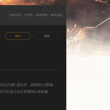
当前位置：
大皇帝
>
游戏资料
> 城池系统
资料
截图
0
让玩家*进出外，其他的125座城
才可以进入自己军团所占有的城