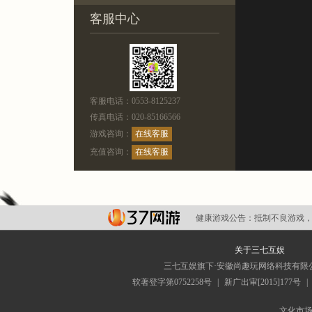
客服中心
客服电话：0553-8125237
传真电话：020-85166566
游戏咨询：
在线客服
充值咨询：
在线客服
健康游戏公告：
抵制不良游戏，
关于三七互娱
三七互娱旗下·安徽尚趣玩网络科技有限
软著登字第0752258号
|
新广出审[2015]177号
|
文化市